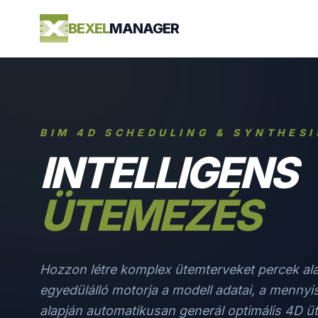
BEXEL
MANAGER
BIM 4D SCHEDULING & SYNTHESI
INTELLIGENS
ÜTEMEZÉS
Hozzon létre komplex ütemterveket percek al
egyedülálló motorja a modell adatai, a mennyis
alapján automatikusan generál optimális 4D ü