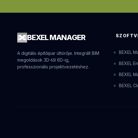
BEXEL
MANAGER
SZOFTV
BEXEL M
A digitális építőipar úttörője. Integrált BIM
megoldások 3D-től 6D-ig,
BEXEL En
professzionális projektvezetéshez.
BEXEL Ma
BEXEL Cl