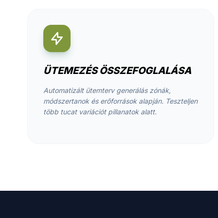
ÜTEMEZÉS ÖSSZEFOGLALÁSA
Automatizált ütemterv generálás zónák,
módszertanok és erőforrások alapján. Teszteljen
több tucat variációt pillanatok alatt.