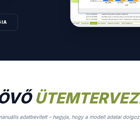
GIA
JÖVŐ
ÜTEMTERVEZ
 manuális adatbevitelt – hagyja, hogy a modell adatai dolg