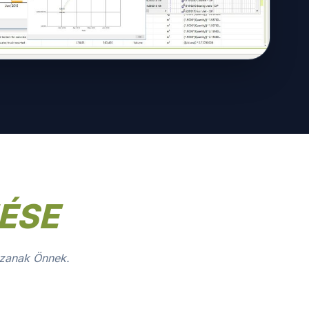
ÉSE
ozzanak Önnek.