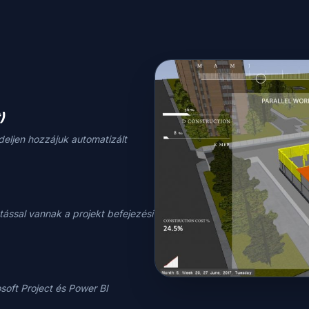
)
deljen hozzájuk automatizált
ással vannak a projekt befejezési
osoft Project és Power BI