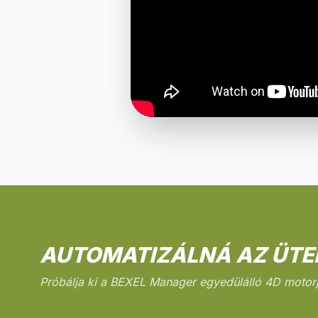
AUTOMATIZÁLNÁ AZ ÜTE
Próbálja ki a BEXEL Manager egyedülálló 4D motorj