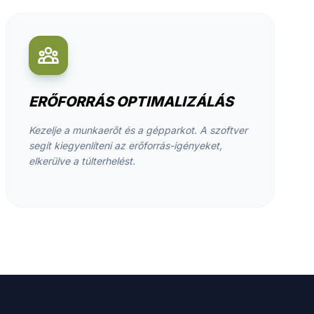
ERŐFORRÁS OPTIMALIZÁLÁS
Kezelje a munkaerőt és a gépparkot. A szoftver
segít kiegyenlíteni az erőforrás-igényeket,
elkerülve a túlterhelést.