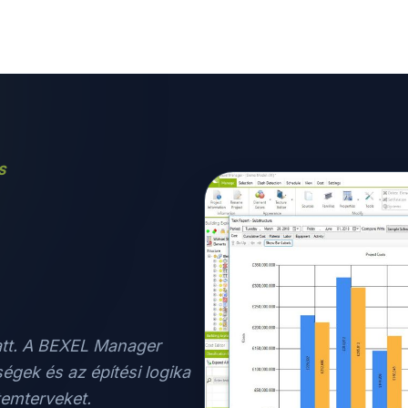
S
att. A BEXEL Manager
égek és az építési logika
temterveket.