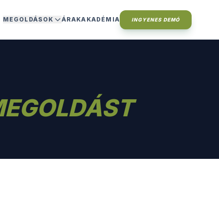
MEGOLDÁSOK
ÁRAK
AKADÉMIA
INGYENES DEMÓ
MEGOLDÁST