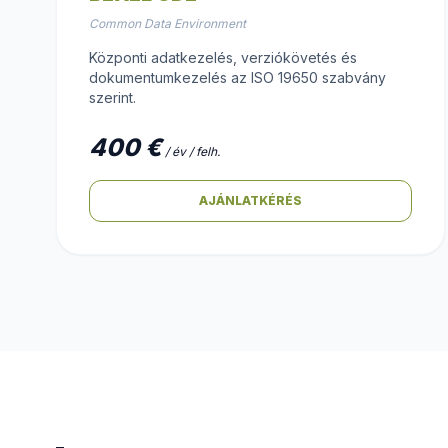
Common Data Environment
Központi adatkezelés, verziókövetés és
dokumentumkezelés az ISO 19650 szabvány
szerint.
400 €
/ év / felh.
AJÁNLATKÉRÉS