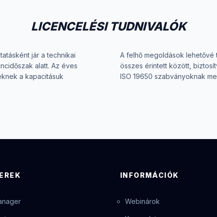
LICENCELÉSI TUDNIVALÓK
atásként jár a technikai
A felhő megoldások lehetővé 
encidőszak alatt. Az éves
összes érintett között, biztosí
geknek a kapacitásuk
ISO 19650 szabványoknak meg
EREK
INFORMÁCIÓK
anager
Webinárok