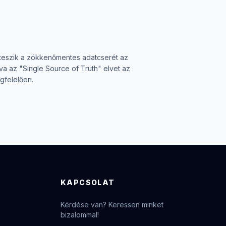
teszik a zökkenőmentes adatcserét az
tva az "Single Source of Truth" elvet az
felelően.
KAPCSOLAT
Kérdése van? Keressen minket
bizalommal!