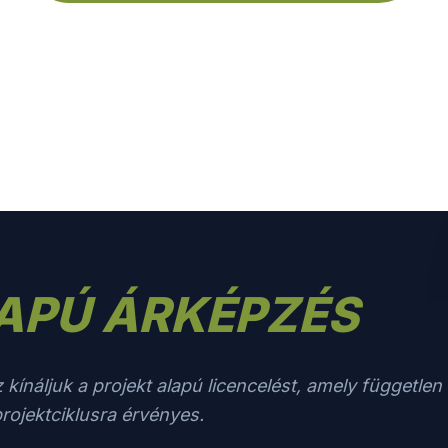
APÚ ÁRKÉPZÉS
áljuk a projekt alapú licencelést, amely független
projektciklusra érvényes.