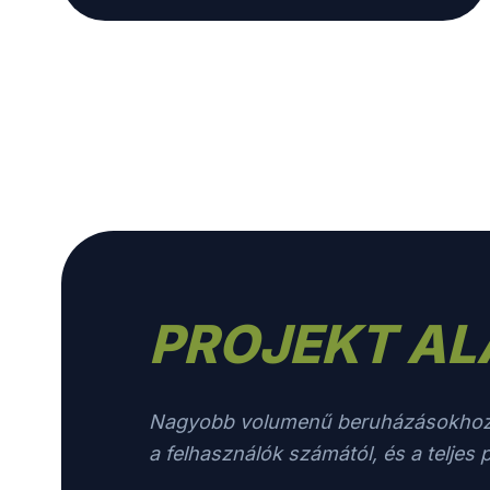
PROJEKT AL
Nagyobb volumenű beruházásokhoz kín
a felhasználók számától, és a teljes 