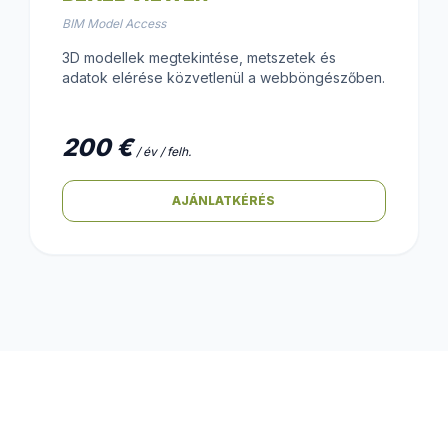
BIM Model Access
3D modellek megtekintése, metszetek és
adatok elérése közvetlenül a webböngészőben.
200 €
/ év / felh.
AJÁNLATKÉRÉS