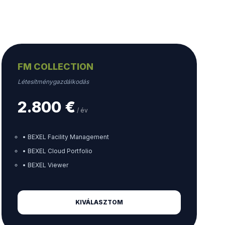
FM COLLECTION
Létesítménygazdálkodás
2.800 €
/ év
• BEXEL Facility Management
• BEXEL Cloud Portfolio
• BEXEL Viewer
KIVÁLASZTOM