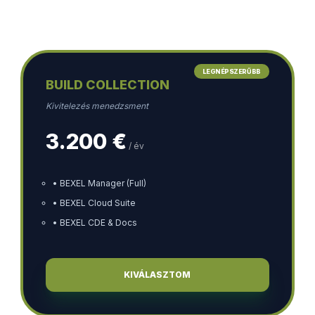
LEGNÉPSZERŰBB
BUILD COLLECTION
Kivitelezés menedzsment
3.200 €
/ év
• BEXEL Manager (Full)
• BEXEL Cloud Suite
• BEXEL CDE & Docs
KIVÁLASZTOM