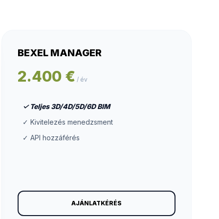
BEXEL MANAGER
2.400 €
/ év
✓ Teljes 3D/4D/5D/6D BIM
✓ Kivitelezés menedzsment
✓ API hozzáférés
AJÁNLATKÉRÉS