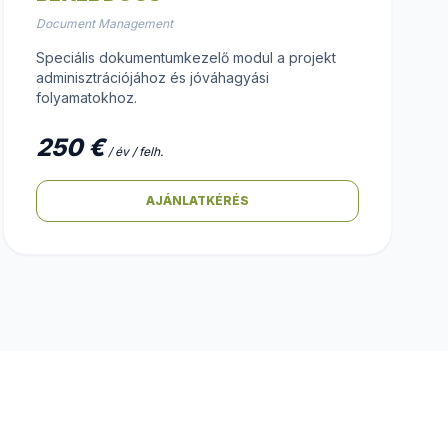
Document Management
Speciális dokumentumkezelő modul a projekt
adminisztrációjához és jóváhagyási
folyamatokhoz.
250 €
/ év / felh.
AJÁNLATKÉRÉS