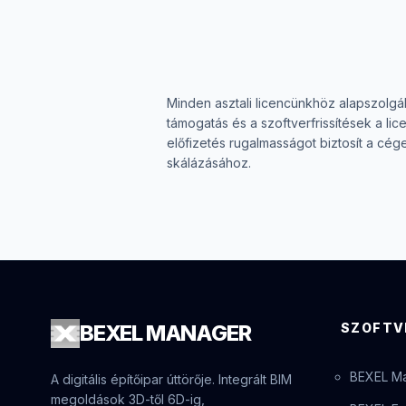
Minden asztali licencünkhöz alapszolgált
támogatás és a szoftverfrissítések a lic
előfizetés rugalmasságot biztosít a cé
skálázásához.
BEXEL
MANAGER
SZOFTV
BEXEL M
A digitális építőipar úttörője. Integrált BIM
megoldások 3D-től 6D-ig,