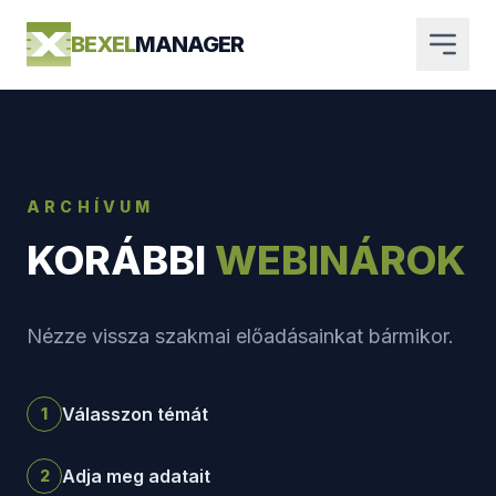
BEXEL
MANAGER
ARCHÍVUM
KORÁBBI
WEBINÁROK
Nézze vissza szakmai előadásainkat bármikor.
Válasszon témát
1
Adja meg adatait
2